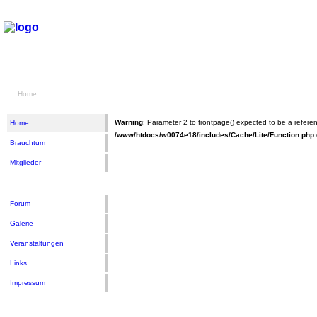
Home
Warning
: Parameter 2 to frontpage() expected to be a referen
Home
/www/htdocs/w0074e18/includes/Cache/Lite/Function.php
Brauchtum
Mitglieder
Forum
Galerie
Veranstaltungen
Links
Impressum