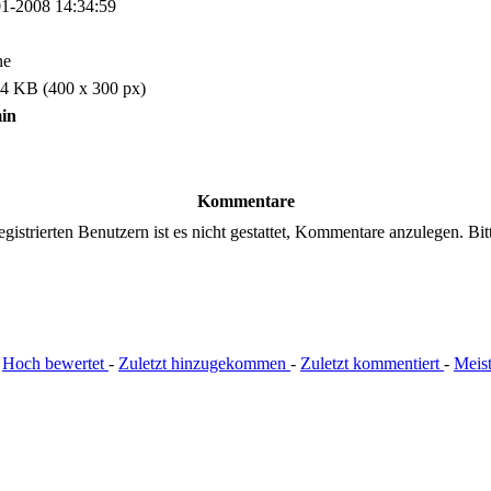
1-2008 14:34:59
ne
4 KB (400 x 300 px)
in
Kommentare
gistrierten Benutzern ist es nicht gestattet, Kommentare anzulegen. Bitte
:
Hoch bewertet
-
Zuletzt hinzugekommen
-
Zuletzt kommentiert
-
Meis